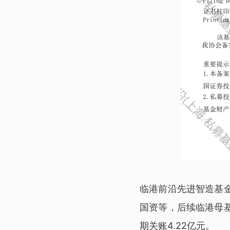
临港前沿先进智造基
国资等，后续临港母
期关账4.22亿元。