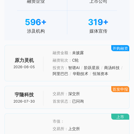
融资企业
上市公司
597
+
319
+
涉及机构
媒体宣传
并购融资
融资金额：
未披露
原力灵机
融资轮次：
C轮
2026-06-05
投资方：
智谱AI
阶跃星辰
商汤科技
阿里巴巴
华勤技术
恒旭资本
首发申报
交易所：
深交所
宇隆科技
首发状态：
已问询
2026-07-30
上市
市值：
交易所：
上交所