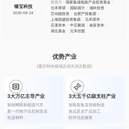
投资方：
国家集成电路产业投资基金
臻宝科技
元禾厚望
国际国方
浦科投资
2026-06-24
芯动能投资
合肥产投集团
上海国盛投资集团
元禾璞华
石溪资本
中芯聚源
渝富资本
湖北基金
元禾控股
优势产业
(重庆特色领域及相关涉及数据)
3大万亿主导产业
3大五千亿级支柱产业
智能网联新能源汽车
智能装备及智能制造
新一代电子信息制造业
食品及农产品加工
先进材料
软件信息服务